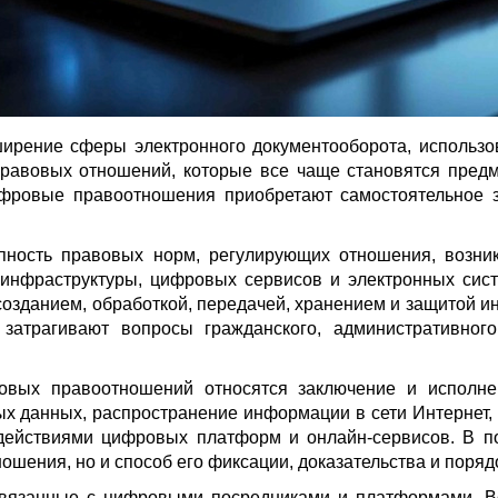
ширение сферы электронного документооборота, использ
авовых отношений, которые все чаще становятся предм
цифровые правоотношения приобретают самостоятельное 
пность правовых норм, регулирующих отношения, возн
й инфраструктуры, цифровых сервисов и электронных си
созданием, обработкой, передачей, хранением и защитой 
затрагивают вопросы гражданского, административного,
овых правоотношений относятся заключение и исполнен
ых данных, распространение информации в сети Интернет, 
 действиями цифровых платформ и онлайн-сервисов. В 
ношения, но и способ его фиксации, доказательства и пор
вязанные с цифровыми посредниками и платформами. Воп