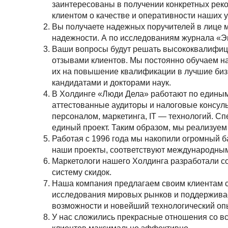
заинтересованы в получении конкретных рек
клиентом о качестве и оперативности наших у
Вы получаете надежных поручителей в лице 
надежности. А по исследованиям журнала «Э
Ваши вопросы будут решать высококвалифици
отзывами клиентов. Мы постоянно обучаем н
их на повышение квалификации в лучшие биз
кандидатами и докторами наук.
В Холдинге «Люди Дела» работают по едины
аттестованные аудиторы и налоговые консуль
персоналом, маркетинга, IT — технологий. С
единый проект. Таким образом, мы реализуе
Работая с 1996 года мы накопили огромный б
наши проекты, соответствуют международным
Маркетологи нашего Холдинга разработали со
систему скидок.
Наша компания предлагаем своим клиентам 
исследования мировых рынков и поддерживае
возможности и новейший технологический оп
У нас сложились прекрасные отношения со вс