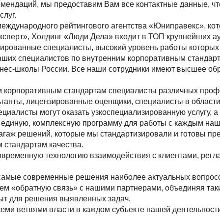
омендаций, мы предоставим Вам все контактные данные, чт
слуг.
международного рейтингового агентства «Юниправекс», ко
ксперт», Холдинг «Люди Дела» входит в ТОП крупнейших ау
рованные специалисты, высокий уровень работы которых 
аших специалистов по внутренним корпоративным стандарт
нес-школы России. Все наши сотрудники имеют высшее обр
м корпоративным стандартам специалисты различных проф
танты, лицензированные оценщики, специалисты в области 
пециалисты могут оказать узкоспециализированную услугу, 
м единую, комплексную программу для работы с каждым наш
агаж решений, которые мы стандартизировали и готовы пр
 стандартам качества.
временную технологию взаимодействия с клиентами, реглам
самые современные решения наиболее актуальных вопросо
м «обратную связь» с нашими партнерами, объединяя таки
ыт для решения выявленных задач.
еми ветвями власти в каждом субъекте нашей деятельности