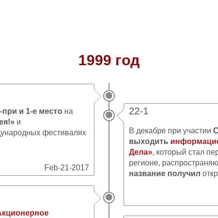
1999 год
22-1
-при и 1-е место
на
ея!»
и
В декабре при участии
О
ждународных фестивалях
выходить
информацио
Дела»
, который стал п
регионе, распространяю
Feb-21-2017
название получил
отк
Акционерное